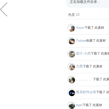
正在加载文件目录...
热度 23
Async
下载了 此素材
Tsataan
收藏了 此素材
设计-小杰
下载了 此素
大禹
下载了 此素材
。。。。。
下载了 此
维克软件@张
下载了 
mpts
下载了 此素材