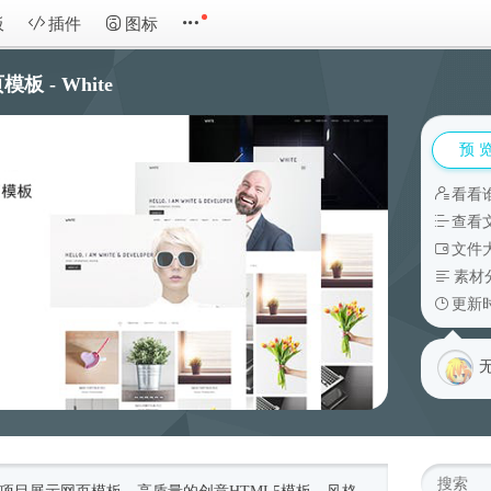
板
插件
图标
 - White
预 
看看
查看
文件大
素材
更新时