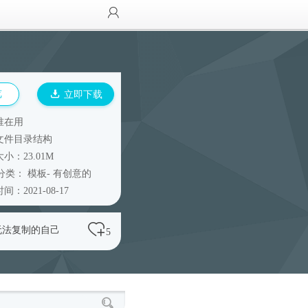
览
立即下载
谁在用
文件目录结构
小：23.01M
分类：
模板
-
有创意的
间：2021-08-17
无法复制的自己
5